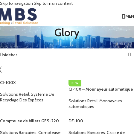
Skip to navigation
Skip to main content
ME
Glory
Accueil
/
Glory
7 résultats affichés
sidebar
CI-100X
NEW
CI-10X – Monnayeur automatique
Solutions Retail
,
Système De
Recyclage Des Espèces
Solutions Retail
,
Monnayeurs
automatiques
Compteuse de billets GFS-220
DE-100
Solutions Bancaires
,
Compteuse
Solutions Bancaires
,
Caisse de