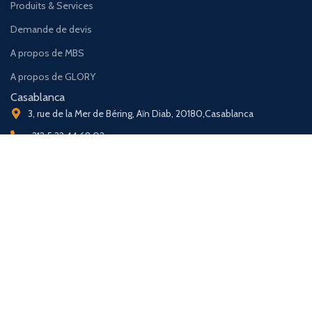
Produits & Services
Demande de devis
A propos de MBS
A propos de GLORY
Casablanca
3, rue de la Mer de Béring, Aïn Diab, 20180,Casablanca
+212 5 22 44 68 02
+212 5 22 44 68 03
Tanger
140, Avenue De FES, 5éme Étage, bureau N°10, Tanger
+212 5 39 93 61 57
+212 6 72 62 02 03
Marrakech
Rue El hassania résidence Belle Loge, Gueliz,Marrakech
+212 5 24 45 88 88