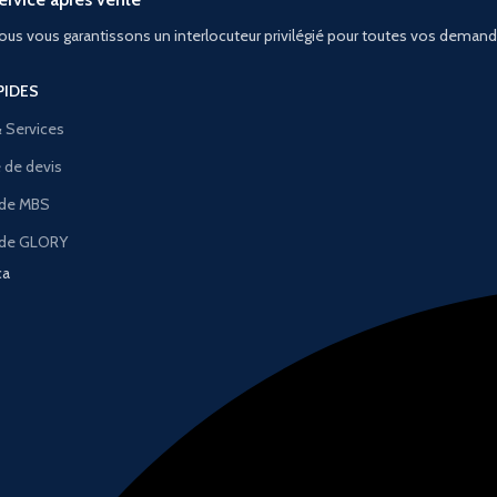
ous vous garantissons un interlocuteur privilégié pour toutes vos deman
PIDES
& Services
de devis
 de MBS
 de GLORY
ca