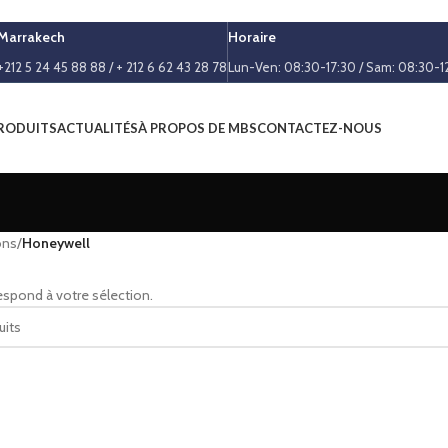
Marrakech
Horaire
+212 5 24 45 88 88 / + 212 6 62 43 28 78
Lun-Ven: 08:30-17:30 / Sam: 08:30-1
RODUITS
ACTUALITÉS
À PROPOS DE MBS
CONTACTEZ-NOUS
ons
/
Honeywell
espond à votre sélection.