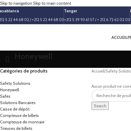
Skip to navigation
Skip to main content
asablanca
Tanger
212 5 22 44 68 02 / +212 5 22 44 68 03
+212 5 39 93 61 57 / + 212 6 72 62 02 03
ACCUEIL
P
Honeywell
Catégories de produits
Accueil
/
Safety Soluti
Safety Solutions
Aucun produit ne corr
Honeywell
Safes
Solutions Bancaires
Search
Caisse de dépôt
Compteuse de billets
Compteuse de monnaie
Trieuses de billets