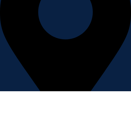
140, Avenue De FES, 5éme Étage, bureau N°10, Tanger