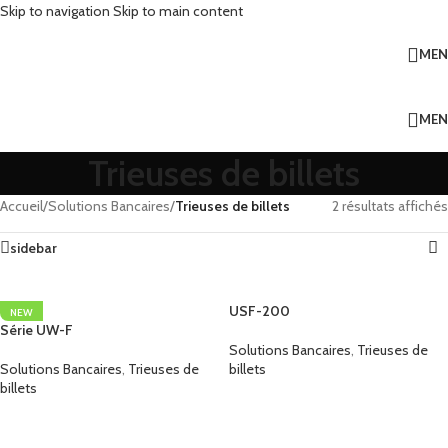
Skip to navigation
Skip to main content
ME
ME
Trieuses de billets
Accueil
/
Solutions Bancaires
/
Trieuses de billets
2 résultats affichés
sidebar
USF-200
NEW
Série UW-F
Solutions Bancaires
,
Trieuses de
Solutions Bancaires
,
Trieuses de
billets
billets