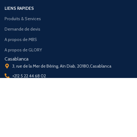
LIENS RAPIDES
Produits & Services
Demande de devis
A propos de MBS
A propos de GLORY
Casablanca
3, rue de la Mer de Béring, Aïn Diab, 20180,Casablanca
+212 5 22 44 68 02
+212 5 22 44 68 03
Tanger
140, Avenue De FES, 5éme Étage, bureau N°10, Tanger
+212 5 39 93 61 57
+212 6 72 62 02 03
Marrakech
Rue El hassania résidence Belle Loge, Gueliz,Marrakech