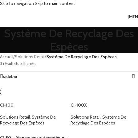
Skip to navigation
Skip to main content
ME
Système De Recyclage Des
Espèces
Accueil
/
Solutions Retail
/
Système De Recyclage Des Espèces
3 résultats affichés
sidebar
CI-100
CI-100X
Solutions Retail
,
Système De
Solutions Retail
,
Système De
Recyclage Des Espèces
Recyclage Des Espèces
CI-50 – Monnayeur automatique –