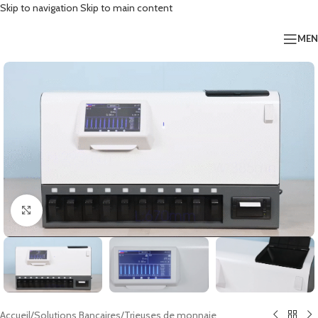
Skip to navigation
Skip to main content
ME
Click to enlarge
Accueil
/
Solutions Bancaires
/
Trieuses de monnaie