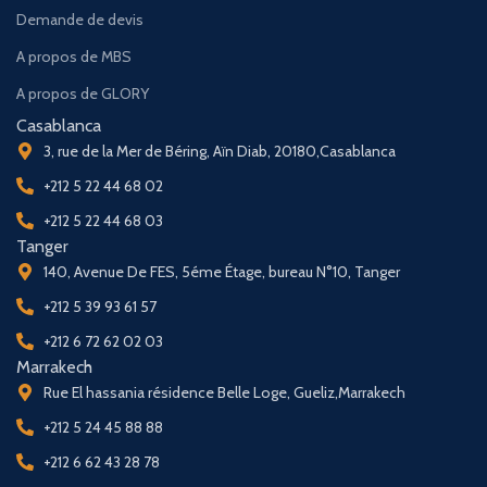
Demande de devis
A propos de MBS
A propos de GLORY
Casablanca
3, rue de la Mer de Béring, Aïn Diab, 20180,Casablanca
+212 5 22 44 68 02
+212 5 22 44 68 03
Tanger
140, Avenue De FES, 5éme Étage, bureau N°10, Tanger
+212 5 39 93 61 57
+212 6 72 62 02 03
Marrakech
Rue El hassania résidence Belle Loge, Gueliz,Marrakech
+212 5 24 45 88 88
+212 6 62 43 28 78