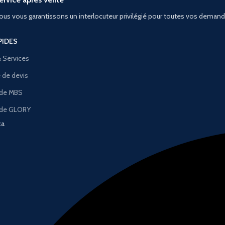
ous vous garantissons un interlocuteur privilégié pour toutes vos deman
PIDES
& Services
de devis
 de MBS
 de GLORY
ca