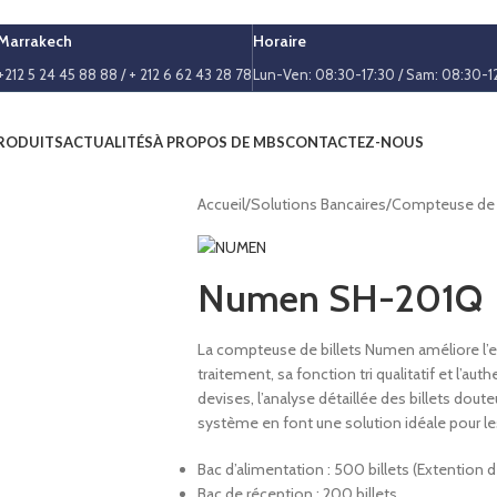
Marrakech
Horaire
+212 5 24 45 88 88 / + 212 6 62 43 28 78
Lun-Ven: 08:30-17:30 / Sam: 08:30-1
RODUITS
ACTUALITÉS
À PROPOS DE MBS
CONTACTEZ-NOUS
Accueil
/
Solutions Bancaires
/
Compteuse de b
Numen SH-201Q
La compteuse de billets Numen améliore l’ef
traitement, sa fonction tri qualitatif et l’aut
devises, l’analyse détaillée des billets doute
système en font une solution idéale pour les
Bac d’alimentation : 500 billets (Extention 
Bac de réception : 200 billets