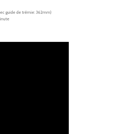
vec guide de trémie: 362mm)
inute