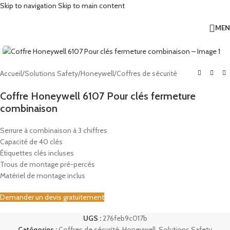
Skip to navigation
Skip to main content
ME
Click to enlarge
Accueil
/
Solutions Safety
/
Honeywell
/
Coffres de sécurité
Coffre Honeywell 6107 Pour clés fermeture
combinaison
Serrure à combinaison à 3 chiffres
Capacité de 40 clés
Étiquettes clés incluses
Trous de montage pré-percés
Matériel de montage inclus
Demander un devis gratuitement
UGS :
276feb9c017b
Catégories :
Coffres de sécurité
,
Honeywell
,
Solutions Safety