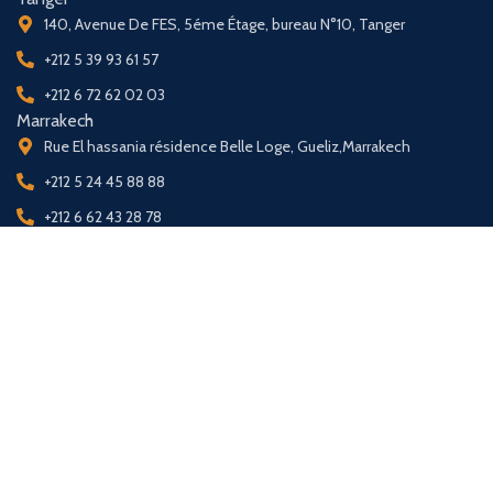
140, Avenue De FES, 5éme Étage, bureau N°10, Tanger
+212 5 39 93 61 57
+212 6 72 62 02 03
Marrakech
Rue El hassania résidence Belle Loge, Gueliz,Marrakech
+212 5 24 45 88 88
+212 6 62 43 28 78
© 2025 Mogesse Banking Solutions. Tous droits réservés.