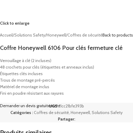
Click to enlarge
Accueil
/
Solutions Safety
/
Honeywell
/
Coffres de sécurité
Back to products
Coffre Honeywell 6106 Pour clés fermeture clé
Verrouillage à clé (2 incluses)
48 crochets pour clés (étiquettes et anneaux inclus)
Étiquettes clés incluses
Trous de montage pré-percés
Matériel de montage inclus
Fini en poudre résistant aux rayures
Demander un devis gratuitement
UGS :
1cc21bfe393b
Catégories :
Coffres de sécurité
,
Honeywell
,
Solutions Safety
Partager:
Produits similaires