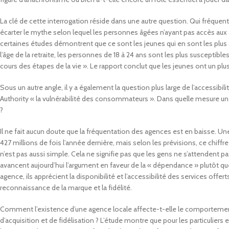
La clé de cette interrogation réside dans une autre question. Qui fréqu
écarter le mythe selon lequel les personnes âgées n’ayant pas accès aux a
certaines études démontrent que ce sont les jeunes qui en sont les plus 
l’âge de la retraite, les personnes de 18 à 24 ans sont les plus susceptible
cours des étapes de la vie ». Le rapport conclut que les jeunes ont un pl
Sous un autre angle, il y a également la question plus large de l’accessibi
Authority « la vulnérabilité des consommateurs ». Dans quelle mesure un
?
Il ne fait aucun doute que la fréquentation des agences est en baisse. U
427 millions de fois l’année dernière, mais selon les prévisions, ce chiffr
n’est pas aussi simple. Cela ne signifie pas que les gens ne s’attendent pa
avancent aujourd’hui l’argument en faveur de la « dépendance » plutôt q
agence, ils apprécient la disponibilité et l’accessibilité des services off
reconnaissance de la marque et la fidélité.
Comment l’existence d’une agence locale affecte-t-elle le comportement 
d’acquisition et de fidélisation ? L’étude montre que pour les particuliers