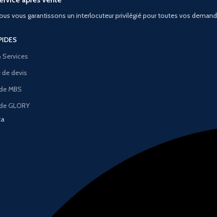
ous vous garantissons un interlocuteur privilégié pour toutes vos deman
PIDES
& Services
de devis
 de MBS
 de GLORY
ca