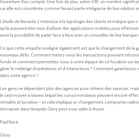
l’ouverture d’un compte. Une fois de plus, selon GfK, un nombre significati
car elle est considérée comme faisant partie intégrante de leur relation a
L’étude de Novartis s’intéresse à la typologie des clients et indique que «
qu’ils puissent être ravis d’utiliser des applications mobiles pour effec
avoir la possibilité de parler face à face avec un conseiller de leur banqu
Ce que cette enquête souligne également est que le changement de la
nouveaux défis. Comment traitez-vous les transactions pouvant nécessiter
fonds et comment permettez-vous à votre équipe de se focaliser sur les 
gérer le mélange d’opérations et d’interactions ? Comment garantissez-
dans votre agence ?
Les gens ne dépendent plus des agences pour obtenir des services, mais l
le seul moyen à travers lequel les consommateurs peuvent encore effectu
rentable et lucrative – et cela implique un changement. L’emprunte carbo
domaines dans lesquels Glory peut vous aider à réussir.
Paul Race,
Glory