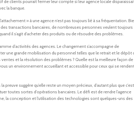
f de clients pourrait fermer leur compte si leur agence locale disparaissai
vec la banque.
 l’attachement » à une agence n’est pas toujours lié à sa fréquentation. Bi
tuer des transactions bancaires, de nombreuses personnes veulent toujours
e quand il s’agit d’acheter des produits ou de résoudre des problèmes.
 gamme d’activités des agences. Le changement s’accompagne de
 une grande mobilisation du personnel telles que le retrait et le dépôt 
ventes et la résolution des problèmes ? Quelle est la meilleure façon de
vous un environnement accueillant et accessible pour ceux qui se renden
a preuve suggère qu’elle reste un moyen précieux, d’autant plus que c’est
er toutes sortes d’opérations bancaires. Le défi est de rendre l’agence
ne, la conception et l’utilisation des technologies sont quelques-uns des