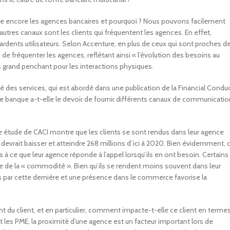
ente encore les agences bancaires et pourquoi ? Nous pouvons facilement
utres canaux sont les clients qui fréquentent les agences. En effet,
ardents utilisateurs. Selon Accenture, en plus de ceux qui sont proches d
s de fréquenter les agences, reflétant ainsi « l’évolution des besoins au
us grand penchant pour les interactions physiques.
lité des services, qui est abordé dans une publication de la Financial Condu
e banque a-t-elle le devoir de fournir différents canaux de communicatio
ne étude de CACI montre que les clients se sont rendus dans leur agence
e devrait baisser et atteindre 268 millions d’ici à 2020. Bien évidemment, 
s à ce que leur agence réponde à l’appel lorsqu’ils en ont besoin. Certains
ue de la « commodité ». Bien qu’ils se rendent moins souvent dans leur
erts par cette dernière et une présence dans le commerce favorise la
du client, et en particulier, comment impacte-t-elle ce client en terme
 et les PME, la proximité d’une agence est un facteur important lors de