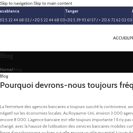
Skip to navigation
Skip to main content
asablanca
Tanger
212 5 22 44 68 02 / +212 5 22 44 68 03
+212 5 39 93 61 57 / + 212 6 72 62 02 03
ACCUEIL
P
Blog
Home
/
Blog
Blog
Pourquoi devrons-nous toujours fréq
La fermeture des agences bancaires a toujours suscité la controverse, 
négatif sur les économies locales. Au Royaume-Uni, environ 3 000 agence
encore 8 000. L’agence bancaire est-elle toujours importante ? Il n’y pas 
changé, avec la hausse de l’utilisation des services bancaires mobiles con
figure d’anachronisme ou bien a-t-elle encore un rôle essentiel à jouer dan