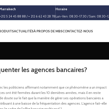
Marrakech
Horaire
+212 5 24 45 88 88 / + 212 6 62 43 28 78
Lun-Ven: 08:30-17:30 / Sam: 08:30-1
RODUITS
ACTUALITÉS
À PROPOS DE MBS
CONTACTEZ-NOUS
uenter les agences bancaires?
avec les politiciens affirmant notamment que ce phénomène a un impact
s ont été fermées durant les 10 dernières années, mais il en reste
de doute sur le fait que la manière de gérer ses opérations bancaires a
tribuant à une baisse de la fréquentation des agences. L’agence fait-elle
s le cadre de l’offre bancaire multicanal ?