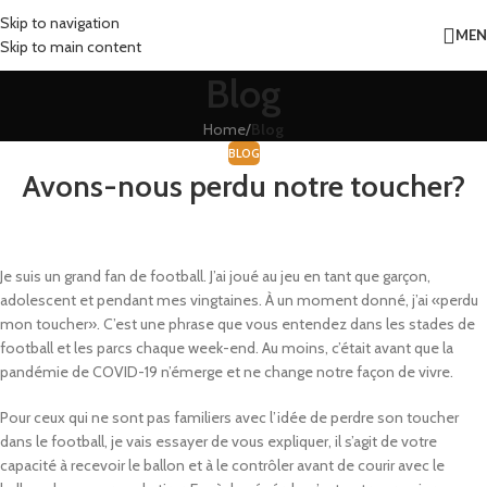
Skip to navigation
ME
Skip to main content
Blog
Home
/
Blog
BLOG
Avons-nous perdu notre toucher?
Je suis un grand fan de football. J’ai joué au jeu en tant que garçon,
adolescent et pendant mes vingtaines. À un moment donné, j’ai «perdu
mon toucher». C’est une phrase que vous entendez dans les stades de
football et les parcs chaque week-end. Au moins, c’était avant que la
pandémie de COVID-19 n’émerge et ne change notre façon de vivre.
Pour ceux qui ne sont pas familiers avec l’idée de perdre son toucher
dans le football, je vais essayer de vous expliquer, il s’agit de votre
capacité à recevoir le ballon et à le contrôler avant de courir avec le