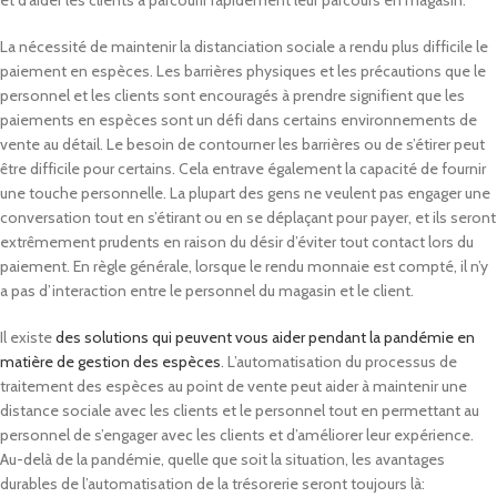
et d’aider les clients à parcourir rapidement leur parcours en magasin.
La nécessité de maintenir la distanciation sociale a rendu plus difficile le
paiement en espèces. Les barrières physiques et les précautions que le
personnel et les clients sont encouragés à prendre signifient que les
paiements en espèces sont un défi dans certains environnements de
vente au détail. Le besoin de contourner les barrières ou de s’étirer peut
être difficile pour certains. Cela entrave également la capacité de fournir
une touche personnelle. La plupart des gens ne veulent pas engager une
conversation tout en s’étirant ou en se déplaçant pour payer, et ils seront
extrêmement prudents en raison du désir d’éviter tout contact lors du
paiement. En règle générale, lorsque le rendu monnaie est compté, il n’y
a pas d’interaction entre le personnel du magasin et le client.
Il existe
des solutions qui peuvent vous aider pendant la pandémie en
matière de gestion des espèces
. L’automatisation du processus de
traitement des espèces au point de vente peut aider à maintenir une
distance sociale avec les clients et le personnel tout en permettant au
personnel de s’engager avec les clients et d’améliorer leur expérience.
Au-delà de la pandémie, quelle que soit la situation, les avantages
durables de l’automatisation de la trésorerie seront toujours là: