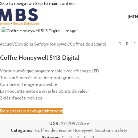
Skip to navigation
Skip to main content
ME
Click to enlarge
Accueil
/
Solutions Safety
/
Honeywell
/
Coffres de sécurité
Coffre Honeywell 5113 Digital
Verrou numérique programmable avec affichage LED
Trous pré-percés et kit de montage inclus
Comprend 1 étagère amovible
La moquette évite de rayer les objets de valeur
2 clés d’accès incluses
Demander un devis gratuitement
UGS :
274709722cee
Catégories :
Coffres de sécurité
,
Honeywell
,
Solutions Safety
Partager: